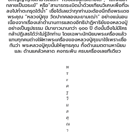
กลายเป็นจระเข้” หรือ“สามารถระเบิดน้ำด้วยเทียนวิเศษเพื่อที่จะ
ลงไปทำตะกรุดใต้น้ำ” เชื่อได้เลยว่าทุกท่านจะต้องนึกถึงพระเดช
พระคุณ “หลวงปู่ศุข วัดปากคลองมะขามเฒ่า” อย่างแน่นอน
เนื่องจากเรื่องเล่าตำนานการแสดงอิทธิปาฏิหาริย์ของหลวงปู่
อย่างเป็นรูปธรรม มีมายาวนานกว่า ๑๐๐ ปี ดังนั้นจึงไม่มีใคร
กล้าปฎิเสธได้ว่าไม่รู้จักท่าน โดยเฉพาะนักนิยมพระเครื่องแล้ว
แทบทุกคนต่างใฝ่หาพระเครื่องของหลวงปู่ศุขมาใช้เพราะเชื่อ
กันว่า พระหลวงปู่ศุขนั้นให้พุทธคุณ ทั้งด้านเมตตามหานิยม
และ ด้านแคล้วคลาด คงกระพัน ครบเครื่องเลยทีเดียว
พ
ร
ะ
ค
รู
วิ
ม
ล
คุ
ณ
า