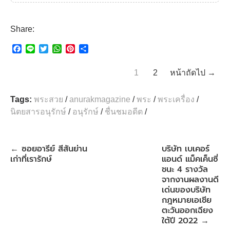
Share:
F
L
T
W
P
S
a
i
w
h
i
h
c
n
i
a
n
a
1
2
หน้าถัดไป →
e
e
t
t
t
r
b
t
s
e
e
o
e
A
r
Tags:
พระสวย
/
anurakmagazine
/
พระ
/
พระเครื่อง
/
o
r
p
e
นิตยสารอนุรักษ์
/
อนุรักษ์
/
ชื่นชมอดีต
/
k
p
s
t
ซอยอารีย์ สีสันย่าน
บริษัท เบเคอร์
←
เก่าที่เรารักษ์
แอนด์ แม็คเค็นซี่
ชนะ 4 รางวัล
จากงานผลงานดี
เด่นของบริษัท
กฎหมายเอเชีย
ตะวันออกเฉียง
ใต้ปี 2022
→