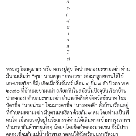
ก
ร-
(
ศุ
ข
-เ
ก
ส
โ
ร)
พระครูวิมลคุณากร หรือ หลวงปู่ศุข วัดปากคลองมะขามเฒ่า ท่าน
มีนามเดิมว่า “ศุข” นามสกุล “เกษเวช” (ต่อมาลูกหลานได้ใช้
เกษเวชสุริยา ก็มี) เกิดเมื่อวันจันทร์ เดือน ๔ ขึ้น ๘ ค่ำ ปีวอก พ.ศ.
๒๓๙๐ ที่บ้านมะขามเฒ่า (เรียกกันในสมัยนั้นปัจจุบันเรียกบ้าน
ปากคลอง) ตำบลมะขามเฒ่า อำเภอวัดสิงห์ จังหวัดชัยนาท โยม
บิดาชื่อ “นายน่วม” โยมมารดาชื่อ “นางทองดี” ตั้งบ้านเรือนอยู่
ที่ตำบลมะขามเฒ่า มีบุตรและธิดา ด้วยกัน ๙ คน โดยท่านเป็นพี่
คนโต เมื่อหลวงปู่อยู่ในวัยฉกรรจ์ท่านได้เดินทางเข้ามากรุงเทพฯ
ทำมาหากินค้าขายเล็กๆ น้อยๆโดยยึดลำคลองบางเขน ซึ่งมีปาก
คลองเชื่อมกับแม่น้ำเจ้าพระยาตอนใต้จังหวัดนนทบุรีลงมา