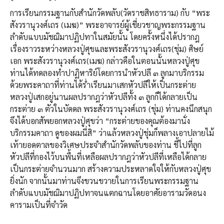
การเรียนกรรมฐานกับสำนักวัดพลับ(วัดราชสิทธาราม) กับ “พระ
สังวรานุวงศ์เถร (เมฆ)” พระอาจารย์ผู้เชี่ยวชาญพระกรรมฐาน
ลำดับแบบมัชฌิมาปฏิปทาในสมัยนั้น โดยครั้งหนึ่งได้ปรากฎ
เรื่องราวระหว่างหลวงปู่ศุขและพระสังวรานุวงศ์เถร(ชุ่ม) ศิษย์
เอก พระสังวรานุวงศ์เถร(เมฆ) กล่าวคือในตอนนั้นหลวงปู่ศุข
ท่านได้ทดลองทำปาฏิหาริย์โดยการนำหัวปลี ๓ ลูกมาบริกรรม
ด้วยพระคาถาที่ท่านได้ร่ำเรียนมาเสกหัวปลีให้เป็นกระต่าย
หลวงปู่เสกอยู่นานผลปรากฎว่าหัวปลีทั้ง ๓ ลูกก็ได้กลายเป็น
กระต่าย ๓ ตัวในบัดดล พระสังวรานุวงศ์เถร (ชุ่ม) ท่านคงนึกสนุก
จึงได้บอกสัพยอกหลวงปู่ศุขว่า “กระต่ายของคุณต้องมานั่ง
บริกรรมคาถา ดูของผมนี่สิ” ว่าแล้วหลวงปู่ชุ่มก็พลางเอาปลายไม้
เท้ายอดตาลของวิเศษประจำสำนักวัดพลับของท่าน ชี้ไปที่ลูก
หัวปลีที่กองไว้บนพื้นที่เหลือผลปรากฎว่าหัวปลีที่เหลือได้กลาย
เป็นกระต่ายจำนวนมาก สร้างความประหลาดใจให้กับหลวงปู่ศุข
ยิ่งนัก จากนั้นมาท่านจึงขวนขวายในการเรียนพระกรรมฐาน
ลำดับแบบมัชฌิมาปฏิปทาจนแตกฉานโดยอาศัยอารามวัดอนง
คารามเป็นที่จำวัด