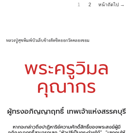
1
2
หน้าถัดไป →
หลวงปู่ศุขพิมพ์บัวเล็บช้างตัดชิดออกวัดคลองขอม
พระครูวิมล
คุณากร
ผู้ทรงอภิญญาฤทธิ์ เทพเจ้าแห่งสรรคบุรี
หากจะกล่าวถึงปาฏิหาริย์ความศักดิ์สิทธิ์ของพระสงฆ์ผู้มี
อภิญญาฤทธิ์สามารถเสก “หัวปลีเป็นกระต่ายได้”, “เสกคนให้