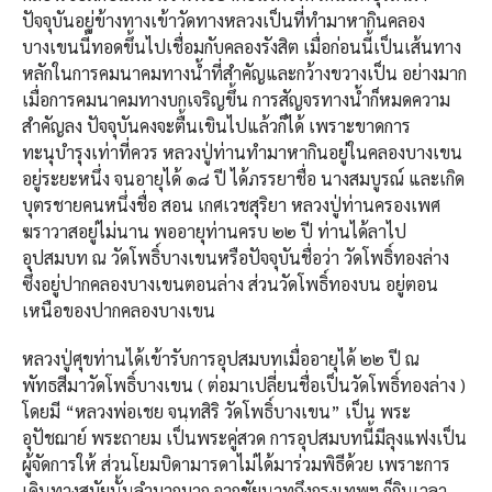
ปัจจุบันอยู่ข้างทางเข้าวัดทางหลวงเป็นที่ทำมาหากินคลอง
บางเขนนี้ทอดขึ้นไปเชื่อมกับคลองรังสิต เมื่อก่อนนี้เป็นเส้นทาง
หลักในการคมนาคมทางน้ำที่สำคัญและกว้างขวางเป็น อย่างมาก
เมื่อการคมนาคมทางบกเจริญขึ้น การสัญจรทางน้ำก็หมดความ
สำคัญลง ปัจจุบันคงจะตื้นเขินไปแล้วก็ได้ เพราะขาดการ
ทะนุบำรุงเท่าที่ควร หลวงปู่ท่านทำมาหากินอยู่ในคลองบางเขน
อยู่ระยะหนึ่ง จนอายุได้ ๑๘ ปี ได้ภรรยาชื่อ นางสมบูรณ์ และเกิด
บุตรชายคนหนึ่งชื่อ สอน เกศเวชสุริยา หลวงปู่ท่านครองเพศ
ฆราวาสอยู่ไม่นาน พออายุท่านครบ ๒๒ ปี ท่านได้ลาไป
อุปสมบท ณ วัดโพธิ์บางเขนหรือปัจจุบันชื่อว่า วัดโพธิ์ทองล่าง
ซึ่งอยู่ปากคลองบางเขนตอนล่าง ส่วนวัดโพธิ์ทองบน อยู่ตอน
เหนือของปากคลองบางเขน
หลวงปู่ศุขท่านได้เข้ารับการอุปสมบทเมื่ออายุได้ ๒๒ ปี ณ
พัทธสีมาวัดโพธิ์บางเขน ( ต่อมาเปลี่ยนชื่อเป็นวัดโพธิ์ทองล่าง )
โดยมี “หลวงพ่อเชย จนฺทสิริ วัดโพธิ์บางเขน” เป็น พระ
อุปัชฌาย์ พระถายม เป็นพระคู่สวด การอุปสมบทนี้มีลุงแฟงเป็น
ผู้จัดการให้ ส่วนโยมบิดามารดาไม่ได้มาร่วมพิธีด้วย เพราะการ
เดินทางสมัยนั้นลำบากมาก จากชัยนาทถึงกรุงเทพฯ ก็กินเวลา