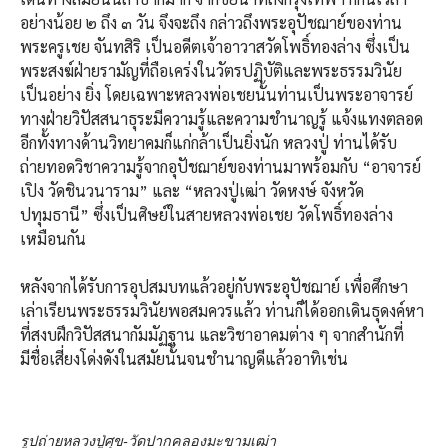
อย่างน้อย ๒ ถึง ๓ วัน จึงจะถึง กล่าวถึงพระอุปัชฌาย์ของท่าน
พระครูเชย จันทสิริ เป็นอดีตเจ้าอาวาสวัดโพธิ์ทองล่าง ซึ่งเป็น
พระสงฆ์ฝ่ายรามัญที่ถือเคร่งในวัตรปฏิบัติและพระธรรมวินัย
เป็นอย่าง ยิ่ง โดยเฉพาะหลวงพ่อเชยนั้นท่านเป็นพระอาจารย์
ทางฝ่ายวิปัสสนาธุระมีความรู้และความชำนาญรู้ แจ้งแทงตลอด
อีกทั้งทางด้านวิทยาคมก็แก่กล้าเป็นยิ่งนัก หลวงปู่ ท่านได้รับ
ถ่ายทอดวิชาความรู้จากอุปัชฌาย์ของท่านมาพร้อมกับ “อาจารย์
เปิง วัดชินวนาราม” และ “หลวงปู่เฒ่า วัดหงษ์ จังหวัด
ปทุมธานี” ซึ่งเป็นศิษย์ในสายหลวงพ่อเชย วัดโพธิ์ทองล่าง
เหมือนกัน
หลังจากได้รับการอุปสมบทแล้วอยู่กับพระอุปัชฌาย์ เพื่อศึกษา
เล่าเรียนพระธรรมวินัยพอสมควรแล้ว ท่านก็ได้ออกเดินธุดงค์หา
ที่สงบฝึกวิปัสสนากัมมัฏฐาน และวิชาอาคมต่าง ๆ จากสำนักที่
มีชื่อเสี่ยงโด่งดังในสมัยนั้นจนชำนาญดีแล้วอาทิเช่น
รูปถ่ายหลวงปู่ศุข-วัดปากคลองมะขามเฒ่า