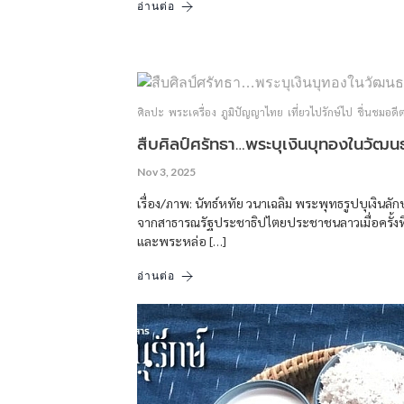
อ่านต่อ
ศิลปะ
พระเครื่อง
ภูมิปัญญาไทย
เที่ยวไปรักษ์ไป
ชื่นชมอดี
สืบศิลป์ศรัทธา…พระบุเงินบุทองในวัฒน
Nov 3, 2025
เรื่อง/ภาพ: นัทธ์หทัย วนาเฉลิม พระพุทธรูปบุเงิ
จากสาธารณรัฐประชาธิปไตยประชาชนลาวเมื่อครั้งที
และพระหล่อ […]
อ่านต่อ