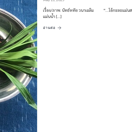
เรื่อง/ภาพ: นัทธ์หทัย วนาเฉลิม “…โอ้กะละแม
แม่นน้ำ […]
อ่านต่อ