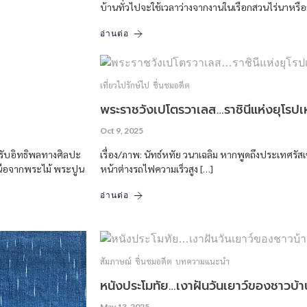
บ้านทั่วไปจะใช้เวลาว่างจากงานในเรือกสวนไร่นาหรือก
อ่านต่อ
เที่ยวไปรักษ์ไป
ชื่นชมอดีต
พระราชวังเปโตรวาเลส…ราชินีแห่งยุโรปเ
Oct 9, 2025
้รับอิทธิพลทางศิลปะ
เรื่อง/ภาพ: นัทธ์หทัย วนาเฉลิม หากพูดถึงประเทศรั
หนือจากพระไม้ พระปูน
หน้าต่างรถไฟความเร็วสูง […]
อ่านต่อ
สัมภาษณ์
ชื่นชมอดีต
บทความแนะนำ
หนังประโมทัย…เงาฝันวันเยาว์ของชาวบ้า
May 13, 2025