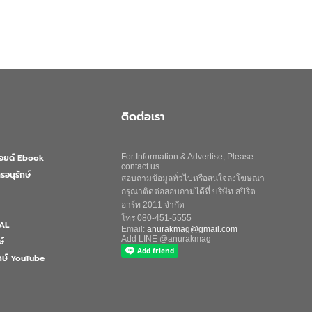
ติดต่อเรา
ลอยด์ Ebook
For Information & Advertise, Please
contact us.
รอนุรักษ์
สอบถามข้อมูลทั่วไปหรือสนใจลงโฆษณา
กรุณาติดต่อสอบถามได้ที่ บริษัท สปิริต
อาร์ท 2011 จำกัด
โทร 080-451-5555
AL
Email:
anurakmag@gmail.com
Add LINE @anurakmag
ษ์
ักษ์ YouTube
Search