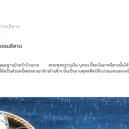
ต
ธรรมอีสาน
นลักษณะฐานบัวคว่ำบัวหงาย พระพุทธรูปบุเงิน-บุทอง ที่พบในภาคอีสานนั้นได
่ยังเป็นส่วนหนึ่งของอาณาจักรล้านช้าง นับเป็นงานพุทธศิลป์อีกประเภทนอกเ