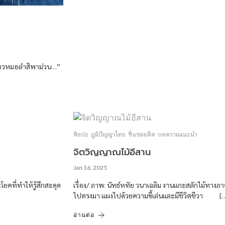
ง สาวหมอลำสิพาม่วน…”
ศิลปะ
ภูมิปัญญาไทย
ชื่นชมอดีต
บทความแนะนำ
จิตวิญญาณไม้อีสาน
Jan 16, 2025
คที่ทำให้รู้สึกสะดุด
เรื่อง/ ภาพ: นัทธ์หทัย วนาเฉลิม งานแกะสลักไม้ทางภา
ไปตรงมา แผงไปด้วยความขี้เล่นและมีชีวิตชีวา [
อ่านต่อ