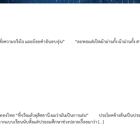
ป็นดั่งความจริงใจ และถ้อยคำอันอบอุ่น” “ละพอแต่เปิดผ้าม่านกั้ง ผ้าม่านกั้
าทองไทย “ที่จริงแล้วดุสิตธานี ผมว่ามันเป็นการเล่น” ประโยคข้างต้นเป็นประโย
้จากแบบเรียนนับตั้งแต่ประถมศึกษาช่วงปลายเรื่อยมาว่า […]