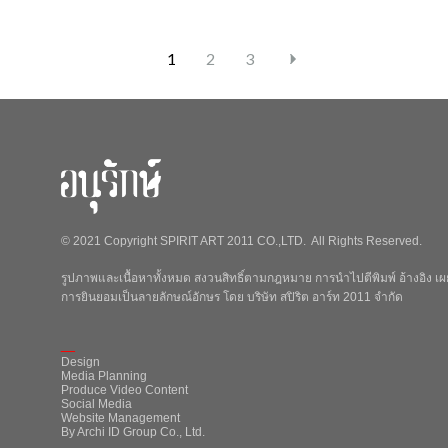
1
2
3
© 2021 Copyright SPIRIT ART 2011 CO.,LTD. All Rights Reserved.
รูปภาพและเนื้อหาทั้งหมด สงวนสิทธิ์ตามกฎหมาย การนำไปตีพิมพ์ อ้างอิง เผย
การยินยอมเป็นลายลักษณ์อักษร โดย บริษัท สปิริต อาร์ท 2011 จำกัด
_
Design
Media Planning
Produce Video Content
Social Media
Website Management
By Archi ID Group Co., Ltd.