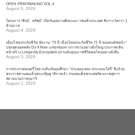
OPEN PRINTMAKING VOL.4
August 5, 2026
โครงการ “ศิลป์ : ทรัพย์” เปิดรับผลงานศิลปะเยาวชนทั่วประเทศ ชิงรางวัลกว่า 1
ล้านบาท
August 4, 2026
เมืองไทยประกันชีวิต จัดงาน “75 ปี เมืองไทยประกันชีวิต 75 ปี ของคนทัพหน้า”
ปลุกสุดยอดพลัง Do It Now แก่ทุกช่องทางการขายอย่างยิ่งใหญ่ ประกาศเดิน
หน้าสร้าง Longevity Ecosystem ยกระดับคุณภาพชีวิตคนไทยอย่างยั่งยืน
August 3, 2026
การประกวดดนตรีไทย ระดับมัธยมศึกษา “ประลองเพลง ประเลงมโหรี” ชิงถ้วย
พระราชทานสมเด็จพระกนิษฐาธิราชเจ้า กรมสมเด็จพระเทพรัตนราชสุดาฯ
สยามบรมราชกุมารี
August 1, 2026