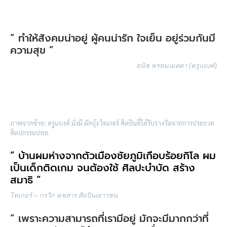
” ทำให้สังคมน่าอยู่ ผู้คนน่ารัก ใจเย็น อยู่ร่วมกันมี
ความสุข ”
ธนัช พรหมเมตตา (ครูแบงค์)
ภาพจากซ้าย: ครูแบงค์ มั่งมี ผักบุ้ง ไทเกอร์ ศิลปินที่ได้รับรางวัลจากการประกวด
ศิลปกรรมปตท.
” บ้านผมห่างจากตัวเมืองชัยภูมิเกือบร้อยกิโล ผม
เป็นเด็กติดเกม จนต้องใช้ ศิลปะบำบัด สร้าง
สมาธิ ”
ไทเกอร์ – กรวิก คชสาร
ศิลปินเยาวชน
” เพราะความสามารถที่เรามีอยู่ มักจะมีมากกว่าที่