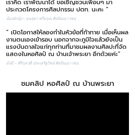
เราคิด เราพัฒนาได้ ขอเชิญชวนเพื่อนๆ มา
ประกวดโครงการศิลปกรรม ปตท. นะคะ “
–
น้องผักบุ้ง
ธนสุดา ศรีอรุณ
ศิลปินเยาวชน
” เปิดโอกาสให้ลองทำในหัวข้อที่ท้าทาย เมื่อเห็นผล
งานตนเองเข้ารอบ นอกจากจะภูมิใจแล้วยังเป็น
แรงบันดาลใจแก่ทุกท่านที่มาชมผลงานศิลปะที่จัด
แสดงในหอศิลป์ ณ บ้านเจ้าพระยา อีกด้วยค่ะ”
มั่งมี – ศิริกุลวดี ประเสริฐวิทย์
ศิลปินเยาวชน
ชมคลิป หอศิลป์ ณ บ้านพระยา