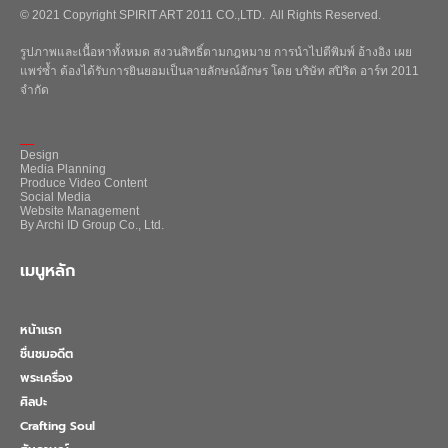
© 2021 Copyright SPIRIT ART 2011 CO.,LTD. All Rights Reserved.
รูปภาพและเนื้อหาทั้งหมด สงวนสิทธิ์ตามกฎหมาย การนำไปตีพิมพ์ อ้างอิง เผย
แพร่ซ้ำ ต้องได้รับการยินยอมเป็นลายลักษณ์อักษร โดย บริษัท สปิริต อาร์ท 2011
จำกัด
_
Design
Media Planning
Produce Video Content
Social Media
Website Management
By Archi ID Group Co., Ltd.
เมนูหลัก
หน้าแรก
ชื่นชมอดีต
พระเครื่อง
ศิลปะ
Crafting Soul