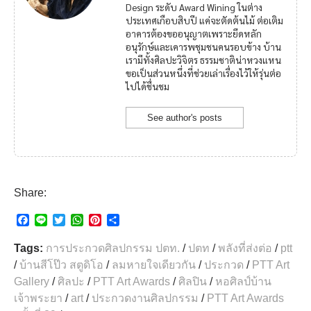
Design ระดับ Award Wining ในต่าง
ประเทศเกือบสิบปี แค่จะตัดต้นไม้ ต่อเติม
อาคารต้องขออนุญาตเพราะยึดหลัก
อนุรักษ์และเคารพชุมชนคนรอบข้าง บ้าน
เรามีทั้งศิลปะวิจิตร ธรรมชาติน่าหวงแหน
ขอเป็นส่วนหนึ่งที่ช่วยเล่าเรื่องไว้ให้รุ่นต่อ
ไปได้ชื่นชม
See author's posts
Share:
F
L
T
W
P
S
a
i
w
h
i
h
c
n
i
a
n
a
Tags:
การประกวดศิลปกรรม ปตท.
/
ปตท
/
พลังที่ส่งต่อ
/
ptt
e
e
t
t
t
r
/
บ้านสีโป๊ว สตูดิโอ
/
ลมหายใจเดียวกัน
/
ประกวด
/
PTT Art
b
t
s
e
e
Gallery
/
ศิลปะ
/
PTT Art Awards
/
ศิลปิน
/
หอศิลป์บ้าน
o
e
A
r
o
r
p
e
เจ้าพระยา
/
art
/
ประกวดงานศิลปกรรม
/
PTT Art Awards
k
p
s