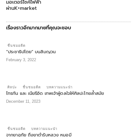
มอเตอร์ไซค์ไฟฟ้า
ผ่านK+market
เรื่องราวอีกมากมายที่คุณจะชอบ
ชื่นชมอดีต
“ประชาธิปไตย” บนสิมญวน
February 3, 2022
ศิลปะ
ชื่นชมอดีต
บทความแนะนำ
ไทรทัน และ เนียรีอิด เทพเจ้าผู้ดลใจให้ศิลปะไทยล้ำสมัย
December 11, 2023
ชื่นชมอดีต
บทความแนะนำ
จากยาอุทัย ถึงยาตํารับหลวง หมอมี