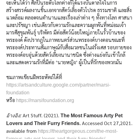
จะเห็นได้ว่า ศิลปินระดับโลกต่างก็ได้แรงบันดาลใจในการ
สร้างสรรค์ผลงานชิ้นเอกจากสัตว์เลี้ยงตัวโปรด ธรรมชาติ และสิ่ง
แวดล้อม ตลอดจนตำนานและเรื่องเล่าต่าง ๆ ทั้งทางโลก ศาสนา
และปรัชญา เช่นเดียวกับความรักและความผูกพันที่หม่อมเจ้า
มารศีสุขุมพันธุ์ บริพัตร มีต่อสัตว์น้อยใหญ่ภายในรั้วบ้านของ
พระองค์ ดังปรากฎในภาพยนตร์ส่วนพระองค์บางตอนขณะที่
พระองค์ประทานสัมภาษณ์กับสื่อมวลชนในฝรั่งเศส รอบกายของ
พระองค์อบอุ่นด้วยสัตว์เลี้ยงนานาชนิด ซึ่งต่างแย่งกันเข้าใกล้
และแสดงความรักที่มีต่อ ‘นายหญิง’ ผู้เป็นที่รักของพวกมัน
ชมภาพเขียนฝีพระหัตถ์ได้ที่
https://artsandculture.google.com/partner/marsi-
foundation
หรือ
https://marsifoundation.org
Art Stuff. (2021).
อ้างอิง:
The Most Famous Arty Pet
Accessed Oct 27,2021.
Lovers and Their Furry Friends.
available from
https://theartgorgeous.com/the-most-
famous-arty-pet-lovers-and-their-furry-friends/