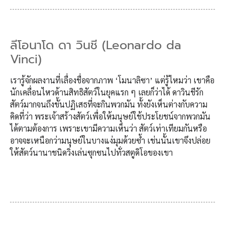
ลีโอนาโด ดา วินชี (Leonardo da
Vinci)
เรารู้จักผลงานที่เลื่องชื่อจากภาพ ‘โมนาลิซา’ แต่รู้ไหมว่า เขาคือ
นักเคลื่อนไหวด้านสิทธิสัตว์ในยุคแรก ๆ เลยก็ว่าได้ ดาวินชีรัก
สัตว์มากจนถึงขั้นปฏิเสธที่จะกินพวกมัน ทั้งยังเห็นต่างกับความ
คิดที่ว่า พระเจ้าสร้างสัตว์เพื่อให้มนุษย์ใช้ประโยชน์จากพวกมัน
ได้ตามต้องการ เพราะเขามีความเห็นว่า สัตว์เท่าเทียมกันหรือ
อาจจะเหนือกว่ามนุษย์ในบางแง่มุมด้วยซ้ำ เช่นนั้นเขาจึงปล่อย
ให้สัตว์นานาชนิดวิ่งเล่นซุกซนไปทั่วสตูดิโอของเขา