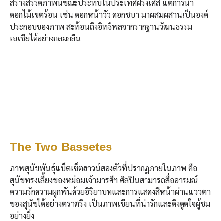
สร้างสรรค์ภาพนี้ขณะประทับในประเทศฝรั่งเศส แต่การนำ
ดอกไม้เขตร้อน เช่น ดอกหน้าวัว ดอกชบา มาผสมผสานเป็นองค์
ประกอบของภาพ สะท้อนถึงอิทธิพลจากรากฐานวัฒนธรรม
เอเชียได้อย่างกลมกลืน
The Two Bassetes
ภาพสุนัขพันธุ์แบ็ตเซ็ตฮาวน์สองตัวที่ปรากฏภายในภาพ คือ
สุนัขทรงเลี้ยงของหม่อมเจ้ามารศีฯ ศิลปินสามารถสื่ออารมณ์
ความรักความผูกพันด้วยอิริยาบทและการแสดงสีหน้าผ่านแววตา
ของสุนัขได้อย่างตราตรึง เป็นภาพเขียนที่น่ารักและดึงดูดใจผู้ชม
อย่างยิ่ง