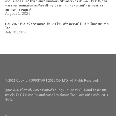
การประกวดดนตรีไทย ระดับมัธยมศึกษา “ประลองเพลง ประเลงมโหรี” ชิงถ้วย
พระราชทานสมเด็จพระกนิษฐาธิราชเจ้า กรมสมเด็จพระเทพรัตนราชสุดาฯ
สยามบรมราชกุมารี
August 1, 2026
CaF 2026 เปิดเวทีถอดรหัสอาเซียนยุคใหม่ สร้างความได้เปรียบในการแข่งขัน
โลก
July 31, 2026
© 2021 Copyright SPIRIT ART 2011 CO.,LTD. All Rights Reserved.
รูปภาพและเนื้อหาทั้งหมด สงวนสิทธิ์ตามกฎหมาย การนำไปตีพิมพ์ อ้างอิง เผย
แพร่ซ้ำ ต้องได้รับการยินยอมเป็นลายลักษณ์อักษร โดย บริษัท สปิริต อาร์ท 2011
จำกัด
_