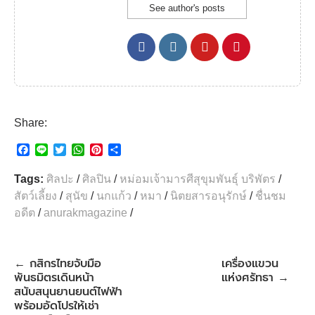
See author's posts
Share:
F
L
T
W
P
S
a
i
w
h
i
h
c
n
i
a
n
a
Tags:
ศิลปะ
/
ศิลปิน
/
หม่อมเจ้ามารศีสุขุมพันธุ์ บริพัตร
/
e
e
t
t
t
r
สัตว์เลี้ยง
/
สุนัข
/
นกแก้ว
/
หมา
/
นิตยสารอนุรักษ์
/
ชื่นชม
b
t
s
e
e
อดีต
/
anurakmagazine
/
o
e
A
r
o
r
p
e
k
p
s
t
กสิกรไทยจับมือ
เครื่องแขวน
←
พันธมิตรเดินหน้า
แห่งศรัทธา
→
สนับสนุนยานยนต์ไฟฟ้า
พร้อมอัดโปรให้เช่า