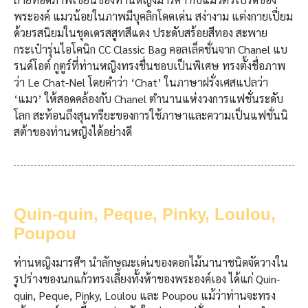
พระองค์ แมวน้อยในภาพมีบุคลิกโดดเด่น สง่างาม แต่งกายเปี่ยม
ด้วยรสนิยมในชุดเดรสสูทสีแดง ประดับสร้อยสีทอง สะพาย
กระเป๋ารุ่นไอโคนิก CC Classic Bag คอลเล็คชั่นจาก Chanel แบ
รนด์โอต์ กูตูร์ที่ท่านหญิงทรงชื่นชอบเป็นพิเศษ ทรงตั้งชื่อภาพ
ว่า Le Chat-Nel โดยคำว่า ‘Chat’ ในภาษาฝรั่งเศสแปลว่า
‘แมว’ ให้สอดคล้องกับ Chanel ตำนานแห่งวงการแฟชั่นระดับ
โลก สะท้อนถึงสุนทรียะของการใช้ภาษาและความเป็นแฟชั่นนิ
สต้าของท่านหญิงได้อย่างดี
Quin-quin, Peque, Pinky, Loulou,
Poupou
ท่านหญิงมารศีฯ นำลักษณะเด่นของดอกไม้นานาชนิดจัดวางใน
รูปร่างของนกแก้วทรงเลี้ยงทั้งห้าของพระองค์เอง ได้แก่ Quin-
quin, Peque, Pinky, Loulou และ Poupou แม้ว่าท่านจะทรง