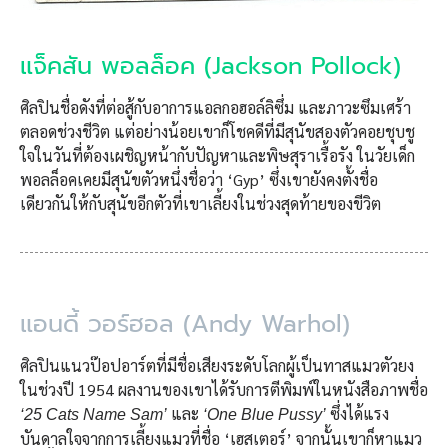
แจ็คสัน พอลล็อค (Jackson Pollock)
ศิลปินชื่อดังที่ต่อสู้กับอาการแอลกอฮอล์ลิซึ่ม และภาวะซึมเศร้า
ตลอดช่วงชีวิต แต่อย่างน้อยเขาก็โชคดีที่มีสุนัขสองตัวคอยชุบชู
ใจในวันที่ต้องเผชิญหน้ากับปัญหาและพิษสุราเรื้อรัง ในวัยเด็ก
พอลล็อคเคยมีสุนัขตัวหนึ่งชื่อว่า ‘Gyp’ ซึ่งเขายังคงตั้งชื่อ
เดียวกันให้กับสุนัขอีกตัวที่เขาเลี้ยงในช่วงสุดท้ายของขีวิต
แอนดี้ วอร์ฮอล (Andy Warhol)
ศิลปินแนวป๊อปอาร์ตที่มีชื่อเสียงระดับโลกผู้เป็นทาสแมวตัวยง
ในช่วงปี 1954 ผลงานของเขาได้รับการตีพิมพ์ในหนังสือภาพชื่อ
และ
ซึ่งได้แรง
‘25 Cats Name Sam’
‘One Blue Pussy’
บันดาลใจจากการเลี้ยงแมวที่ชื่อ ‘เฮสเตอร์’ จากนั้นเขาก็หาแมว