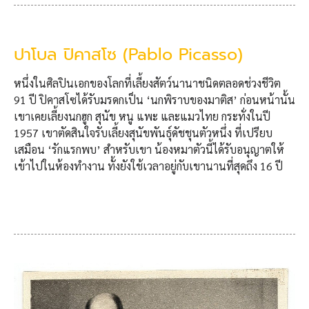
ปาโบล ปิคาสโซ (Pablo Picasso)
หนึ่งในศิลปินเอกของโลกที่เลี้ยงสัตว์นานาชนิดตลอดช่วงชีวิต
91 ปี ปิคาสโซได้รับมรดกเป็น ‘นกพิราบของมาติส’ ก่อนหน้านั้น
เขาเคยเลี้ยงนกฮูก สุนัข หนู แพะ และแมวไทย กระทั่งในปี
1957 เขาตัดสินใจรับเลี้ยงสุนัขพันธุ์ดัชชุนตัวหนึ่ง ที่เปรียบ
เสมือน ‘รักแรกพบ’ สำหรับเขา น้องหมาตัวนี้ได้รับอนุญาตให้
เข้าไปในห้องทำงาน ทั้งยังใช้เวลาอยู่กับเขานานที่สุดถึง 16 ปี