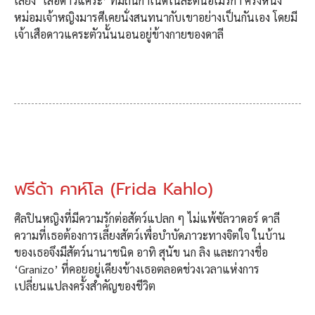
เลี้ยง ‘เสือดาวแคระ’ ที่มีถิ่นกำเนิดในละตินอเมริกา ครั้งหนึ่ง
หม่อมเจ้าหญิงมารศีเคยนั่งสนทนากับเขาอย่างเป็นกันเอง โดยมี
เจ้าเสือดาวแคระตัวนั้นนอนอยู่ข้างกายของดาลี
ฟรีด้า คาห์โล (Frida Kahlo)
ศิลปินหญิงที่มีความรักต่อสัตว์แปลก ๆ ไม่แพ้ซัลวาดอร์ ดาลี
ความที่เธอต้องการเลี้ยงสัตว์เพื่อบำบัดภาวะทางจิตใจ ในบ้าน
ของเธอจึงมีสัตว์นานาชนิด อาทิ สุนัข นก ลิง และกวางชื่อ
‘Granizo’ ที่คอยอยู่เคียงข้างเธอตลอดช่วงเวลาแห่งการ
เปลี่ยนแปลงครั้งสำคัญของชีวิต