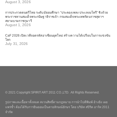
August 3, 2026
การประกวดดนตรีไทย ระดับมัธยมศึกษา “ประลองเพลง ประเลงมโหรี” ชิงถ้วย
พระราชทานสมเด็จพระกนิษฐาธิราชเจ้า กรมสมเด็จพระเทพรัตนราชสุดาฯ
สยามบรมราชกุมารี
August 1, 2026
CaF 2026 เปิดเวทีถอดรหัสอาเซียนยุคใหม่ สร้างความได้เปรียบในการแข่งขัน
โลก
July 31, 2026
© 2021 Copyright SPIRIT ART 2011 CO.,LTD. All Rights Reserved.
รูปภาพและเนื้อหาทั้งหมด สงวนสิทธิ์ตามกฎหมาย การนำไปตีพิมพ์ อ้างอิง เผย
แพร่ซ้ำ ต้องได้รับการยินยอมเป็นลายลักษณ์อักษร โดย บริษัท สปิริต อาร์ท 2011
จำกัด