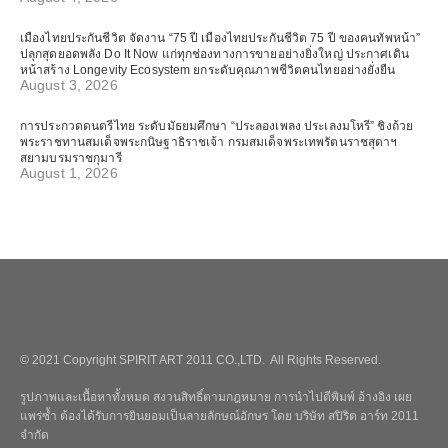
เมืองไทยประกันชีวิต จัดงาน “75 ปี เมืองไทยประกันชีวิต 75 ปี ของคนทัพหน้า”
ปลุกสุดยอดพลัง Do It Now แก่ทุกช่องทางการขายอย่างยิ่งใหญ่ ประกาศเดิน
หน้าสร้าง Longevity Ecosystem ยกระดับคุณภาพชีวิตคนไทยอย่างยั่งยืน
August 3, 2026
การประกวดดนตรีไทย ระดับมัธยมศึกษา “ประลองเพลง ประเลงมโหรี” ชิงถ้วย
พระราชทานสมเด็จพระกนิษฐาธิราชเจ้า กรมสมเด็จพระเทพรัตนราชสุดาฯ
สยามบรมราชกุมารี
August 1, 2026
© 2021 Copyright SPIRIT ART 2011 CO.,LTD. All Rights Reserved.
รูปภาพและเนื้อหาทั้งหมด สงวนสิทธิ์ตามกฎหมาย การนำไปตีพิมพ์ อ้างอิง เผย
แพร่ซ้ำ ต้องได้รับการยินยอมเป็นลายลักษณ์อักษร โดย บริษัท สปิริต อาร์ท 2011
จำกัด