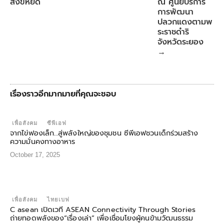
สังข์หยด
ณ ศูนย์บริการ
การพัฒนา
ปลวกแดงตามพ
ระราชดำริ
จังหวัดระยอง
→
เรื่องราวอีกมากมายที่คุณจะชอบ
เพื่อสังคม
ซีพีเอฟ
จากไข่ฟองเล็ก…สู่พลังใหญ่ของชุมชน ซีพีเอฟชวนเด็กร่วมสร้าง
ความมั่นคงทางอาหาร
October 17, 2025
เพื่อสังคม
ไทยเบฟ
C asean เปิดเวที ASEAN Connectivity Through Stories
ถ่ายทอดพลังของ“เรื่องเล่า” เพื่อเชื่อมโยงผู้คนข้ามวัฒนธรรม