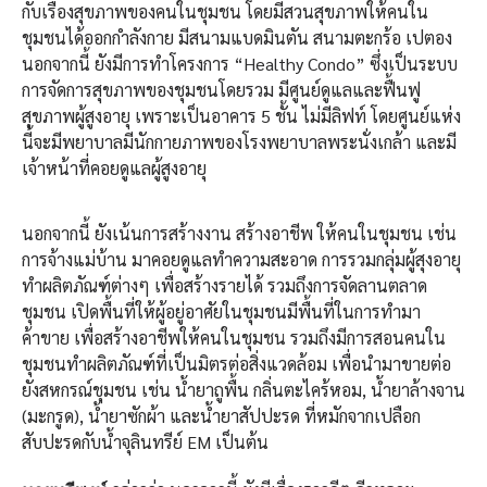
กับเรื่องสุขภาพของคนในชุมชน โดยมีสวนสุขภาพให้คนใน
ชุมชนได้ออกกำลังกาย มีสนามแบดมินตัน สนามตะกร้อ เปตอง
นอกจากนี้ ยังมีการทำโครงการ “Healthy Condo” ซึ่งเป็นระบบ
การจัดการสุขภาพของชุมชนโดยรวม มีศูนย์ดูแลและฟื้นฟู
สุขภาพผู้สูงอายุ เพราะเป็นอาคาร 5 ชั้น ไม่มีลิฟท์ โดยศูนย์แห่ง
นี้จะมีพยาบาลมีนักกายภาพของโรงพยาบาลพระนั่งเกล้า และมี
เจ้าหน้าที่คอยดูแลผู้สูงอายุ
นอกจากนี้ ยังเน้นการสร้างงาน สร้างอาชีพ ให้คนในชุมชน เช่น
การจ้างแม่บ้าน มาคอยดูแลทำความสะอาด การรวมกลุ่มผู้สุงอายุ
ทำผลิตภัณฑ์ต่างๆ เพื่อสร้างรายได้ รวมถึงการจัดลานตลาด
ชุมชน เปิดพื้นที่ให้ผู้อยู่อาศัยในชุมชนมีพื้นที่ในการทำมา
ค้าขาย เพื่อสร้างอาชีพให้คนในชุมชน รวมถึงมีการสอนคนใน
ชุมชนทำผลิตภัณฑ์ที่เป็นมิตรต่อสิ่งแวดล้อม เพื่อนำมาขายต่อ
ยังสหกรณ์ชุมชน เช่น น้ำยาถูพื้น กลิ่นตะไคร้หอม, น้ำยาล้างจาน
(มะกรูด), น้ำยาซักผ้า และน้ำยาสัปปะรด ที่หมักจากเปลือก
สับปะรดกับน้ำจุลินทรีย์ EM เป็นต้น