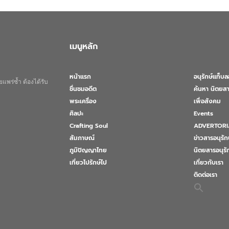
เมนูหลัก
หน้าแรก
อนุรักษ์แท็บ
แพร่ซ้ำ ต้องได้รับ
ชื่นชมอดีต
ค้นหา นิตยสา
พระเครื่อง
เพื่อสังคม
ศิลปะ
Events
Crafting Soul
ADVERTORI
สัมภาษณ์
ข่าวสารอนุรัก
ภูมิปัญญาไทย
นิตยสารอนุร
เที่ยวไปรักษ์ไป
เกี่ยวกับเรา
ติดต่อเรา