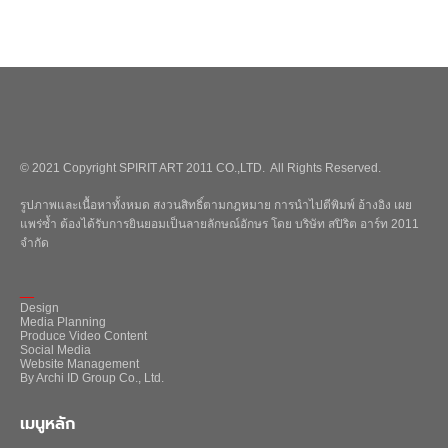
© 2021 Copyright SPIRIT ART 2011 CO.,LTD. All Rights Reserved.
รูปภาพและเนื้อหาทั้งหมด สงวนสิทธิ์ตามกฎหมาย การนำไปตีพิมพ์ อ้างอิง เผย
แพร่ซ้ำ ต้องได้รับการยินยอมเป็นลายลักษณ์อักษร โดย บริษัท สปิริต อาร์ท 2011
จำกัด
_
Design
Media Planning
Produce Video Content
Social Media
Website Management
By Archi ID Group Co., Ltd.
เมนูหลัก