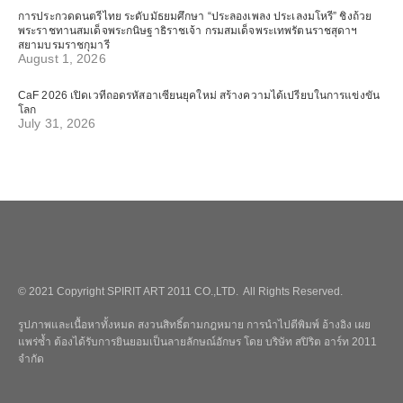
การประกวดดนตรีไทย ระดับมัธยมศึกษา “ประลองเพลง ประเลงมโหรี” ชิงถ้วย
พระราชทานสมเด็จพระกนิษฐาธิราชเจ้า กรมสมเด็จพระเทพรัตนราชสุดาฯ
สยามบรมราชกุมารี
August 1, 2026
CaF 2026 เปิดเวทีถอดรหัสอาเซียนยุคใหม่ สร้างความได้เปรียบในการแข่งขัน
โลก
July 31, 2026
© 2021 Copyright SPIRIT ART 2011 CO.,LTD. All Rights Reserved.
รูปภาพและเนื้อหาทั้งหมด สงวนสิทธิ์ตามกฎหมาย การนำไปตีพิมพ์ อ้างอิง เผย
แพร่ซ้ำ ต้องได้รับการยินยอมเป็นลายลักษณ์อักษร โดย บริษัท สปิริต อาร์ท 2011
จำกัด
_