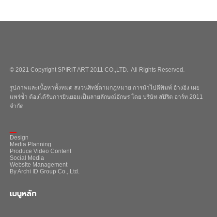
© 2021 Copyright SPIRIT ART 2011 CO.,LTD. All Rights Reserved.
รูปภาพและเนื้อหาทั้งหมด สงวนสิทธิ์ตามกฎหมาย การนำไปตีพิมพ์ อ้างอิง เผย
แพร่ซ้ำ ต้องได้รับการยินยอมเป็นลายลักษณ์อักษร โดย บริษัท สปิริต อาร์ท 2011
จำกัด
_
Design
Media Planning
Produce Video Content
Social Media
Website Management
By Archi ID Group Co., Ltd.
เมนูหลัก