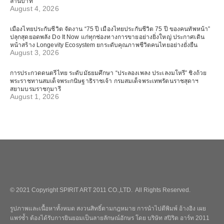
ล้านบาท
August 4, 2026
เมืองไทยประกันชีวิต จัดงาน “75 ปี เมืองไทยประกันชีวิต 75 ปี ของคนทัพหน้า”
ปลุกสุดยอดพลัง Do It Now แก่ทุกช่องทางการขายอย่างยิ่งใหญ่ ประกาศเดิน
หน้าสร้าง Longevity Ecosystem ยกระดับคุณภาพชีวิตคนไทยอย่างยั่งยืน
August 3, 2026
การประกวดดนตรีไทย ระดับมัธยมศึกษา “ประลองเพลง ประเลงมโหรี” ชิงถ้วย
พระราชทานสมเด็จพระกนิษฐาธิราชเจ้า กรมสมเด็จพระเทพรัตนราชสุดาฯ
สยามบรมราชกุมารี
August 1, 2026
© 2021 Copyright SPIRIT ART 2011 CO.,LTD. All Rights Reserved.
รูปภาพและเนื้อหาทั้งหมด สงวนสิทธิ์ตามกฎหมาย การนำไปตีพิมพ์ อ้างอิง เผย
แพร่ซ้ำ ต้องได้รับการยินยอมเป็นลายลักษณ์อักษร โดย บริษัท สปิริต อาร์ท 2011