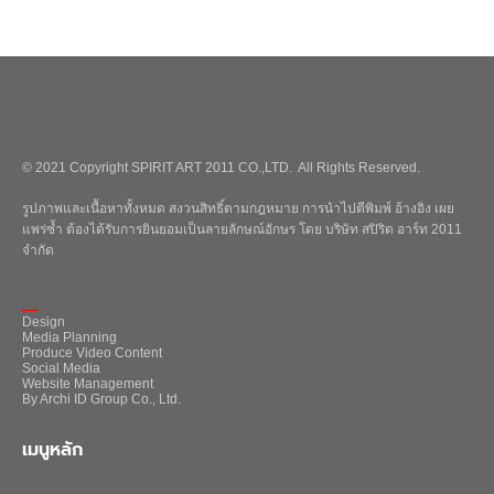
© 2021 Copyright SPIRIT ART 2011 CO.,LTD. All Rights Reserved.
รูปภาพและเนื้อหาทั้งหมด สงวนสิทธิ์ตามกฎหมาย การนำไปตีพิมพ์ อ้างอิง เผย
แพร่ซ้ำ ต้องได้รับการยินยอมเป็นลายลักษณ์อักษร โดย บริษัท สปิริต อาร์ท 2011
จำกัด
_
Design
Media Planning
Produce Video Content
Social Media
Website Management
By Archi ID Group Co., Ltd.
เมนูหลัก