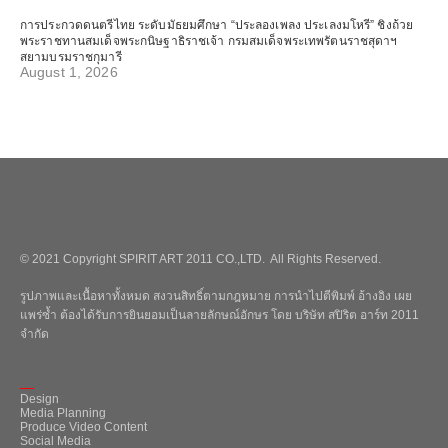
การประกวดดนตรีไทย ระดับมัธยมศึกษา “ประลองเพลง ประเลงมโหรี” ชิงถ้วย
พระราชทานสมเด็จพระกนิษฐาธิราชเจ้า กรมสมเด็จพระเทพรัตนราชสุดาฯ
สยามบรมราชกุมารี
August 1, 2026
© 2021 Copyright SPIRIT ART 2011 CO.,LTD. All Rights Reserved.
รูปภาพและเนื้อหาทั้งหมด สงวนสิทธิ์ตามกฎหมาย การนำไปตีพิมพ์ อ้างอิง เผย
แพร่ซ้ำ ต้องได้รับการยินยอมเป็นลายลักษณ์อักษร โดย บริษัท สปิริต อาร์ท 2011
จำกัด
_
Design
Media Planning
Produce Video Content
Social Media