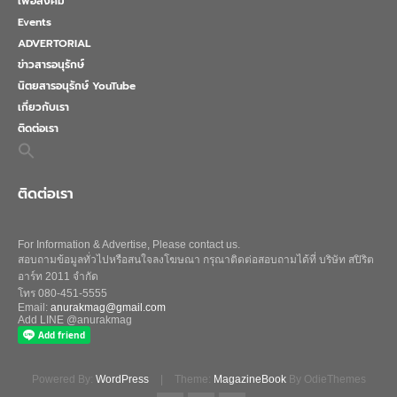
เพื่อสังคม
Events
ADVERTORIAL
ข่าวสารอนุรักษ์
นิตยสารอนุรักษ์ YouTube
เกี่ยวกับเรา
ติดต่อเรา
Search
for:
Search Button
ติดต่อเรา
For Information & Advertise, Please contact us.
สอบถามข้อมูลทั่วไปหรือสนใจลงโฆษณา กรุณาติดต่อสอบถามได้ที่ บริษัท สปิริต
อาร์ท 2011 จำกัด
โทร 080-451-5555
Email:
anurakmag@gmail.com
Add LINE @anurakmag
Powered By:
WordPress
|
Theme:
MagazineBook
By OdieThemes