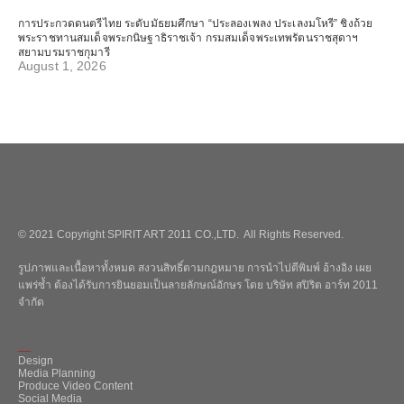
การประกวดดนตรีไทย ระดับมัธยมศึกษา “ประลองเพลง ประเลงมโหรี” ชิงถ้วย
พระราชทานสมเด็จพระกนิษฐาธิราชเจ้า กรมสมเด็จพระเทพรัตนราชสุดาฯ
สยามบรมราชกุมารี
August 1, 2026
© 2021 Copyright SPIRIT ART 2011 CO.,LTD. All Rights Reserved.
รูปภาพและเนื้อหาทั้งหมด สงวนสิทธิ์ตามกฎหมาย การนำไปตีพิมพ์ อ้างอิง เผย
แพร่ซ้ำ ต้องได้รับการยินยอมเป็นลายลักษณ์อักษร โดย บริษัท สปิริต อาร์ท 2011
จำกัด
_
Design
Media Planning
Produce Video Content
Social Media