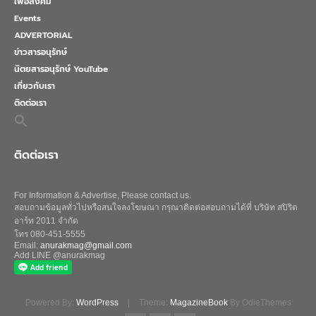
เพื่อสังคม
Events
ADVERTORIAL
ข่าวสารอนุรักษ์
นิตยสารอนุรักษ์ YouTube
เกี่ยวกับเรา
ติดต่อเรา
Search
for:
Search Button
ติดต่อเรา
For Information & Advertise, Please contact us.
สอบถามข้อมูลทั่วไปหรือสนใจลงโฆษณา กรุณาติดต่อสอบถามได้ที่ บริษัท สปิริต
อาร์ท 2011 จำกัด
โทร 080-451-5555
Email:
anurakmag@gmail.com
Add LINE @anurakmag
Powered By:
WordPress
|
Theme:
MagazineBook
By OdieThemes