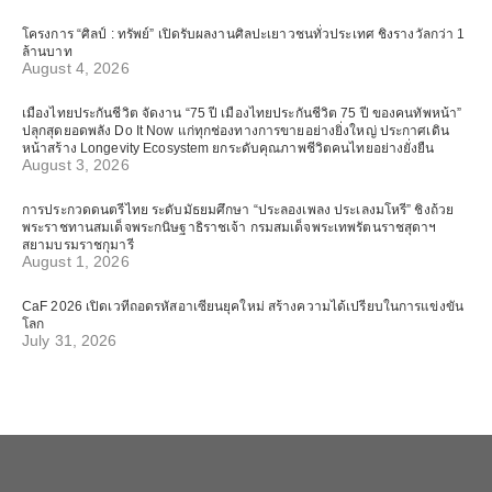
โครงการ “ศิลป์ : ทรัพย์” เปิดรับผลงานศิลปะเยาวชนทั่วประเทศ ชิงรางวัลกว่า 1
ล้านบาท
August 4, 2026
เมืองไทยประกันชีวิต จัดงาน “75 ปี เมืองไทยประกันชีวิต 75 ปี ของคนทัพหน้า”
ปลุกสุดยอดพลัง Do It Now แก่ทุกช่องทางการขายอย่างยิ่งใหญ่ ประกาศเดิน
หน้าสร้าง Longevity Ecosystem ยกระดับคุณภาพชีวิตคนไทยอย่างยั่งยืน
August 3, 2026
การประกวดดนตรีไทย ระดับมัธยมศึกษา “ประลองเพลง ประเลงมโหรี” ชิงถ้วย
พระราชทานสมเด็จพระกนิษฐาธิราชเจ้า กรมสมเด็จพระเทพรัตนราชสุดาฯ
สยามบรมราชกุมารี
August 1, 2026
CaF 2026 เปิดเวทีถอดรหัสอาเซียนยุคใหม่ สร้างความได้เปรียบในการแข่งขัน
โลก
July 31, 2026