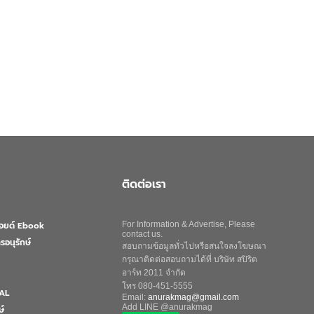
ติดต่อเรา
ลอยด์ Ebook
For Information & Advertise, Please
contact us.
รอนุรักษ์
สอบถามข้อมูลทั่วไปหรือสนใจลงโฆษณา
กรุณาติดต่อสอบถามได้ที่ บริษัท สปิริต
อาร์ท 2011 จำกัด
โทร 080-451-5555
AL
Email:
anurakmag@gmail.com
Add LINE @anurakmag
ษ์