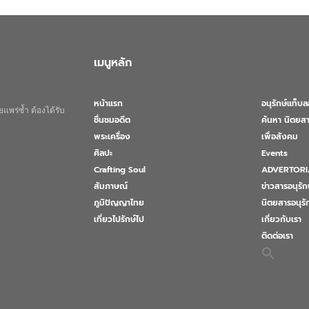
เมนูหลัก
หน้าแรก
อนุรักษ์แท็บ
แพร่ซ้ำ ต้องได้รับ
ชื่นชมอดีต
ค้นหา นิตยสา
พระเครื่อง
เพื่อสังคม
ศิลปะ
Events
Crafting Soul
ADVERTORI
สัมภาษณ์
ข่าวสารอนุรัก
ภูมิปัญญาไทย
นิตยสารอนุร
เที่ยวไปรักษ์ไป
เกี่ยวกับเรา
ติดต่อเรา