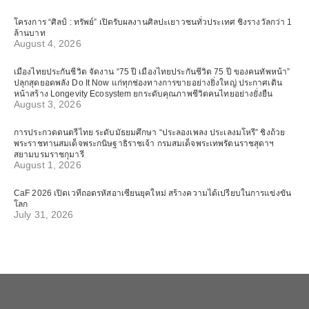
โครงการ “ศิลป์ : ทรัพย์” เปิดรับผลงานศิลปะเยาวชนทั่วประเทศ ชิงรางวัลกว่า 1
ล้านบาท
August 4, 2026
เมืองไทยประกันชีวิต จัดงาน “75 ปี เมืองไทยประกันชีวิต 75 ปี ของคนทัพหน้า”
ปลุกสุดยอดพลัง Do It Now แก่ทุกช่องทางการขายอย่างยิ่งใหญ่ ประกาศเดิน
หน้าสร้าง Longevity Ecosystem ยกระดับคุณภาพชีวิตคนไทยอย่างยั่งยืน
August 3, 2026
การประกวดดนตรีไทย ระดับมัธยมศึกษา “ประลองเพลง ประเลงมโหรี” ชิงถ้วย
พระราชทานสมเด็จพระกนิษฐาธิราชเจ้า กรมสมเด็จพระเทพรัตนราชสุดาฯ
สยามบรมราชกุมารี
August 1, 2026
CaF 2026 เปิดเวทีถอดรหัสอาเซียนยุคใหม่ สร้างความได้เปรียบในการแข่งขัน
โลก
July 31, 2026