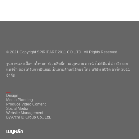
© 2021 Copyright SPIRIT ART 2011 CO.,LTD. All Rights Reserved.
รูปภาพและเนื้อหาทั้งหมด สงวนสิทธิ์ตามกฎหมาย การนำไปตีพิมพ์ อ้างอิง เผย
แพร่ซ้ำ ต้องได้รับการยินยอมเป็นลายลักษณ์อักษร โดย บริษัท สปิริต อาร์ท 2011
จำกัด
_
Design
Media Planning
Produce Video Content
Social Media
Website Management
By Archi ID Group Co., Ltd.
เมนูหลัก