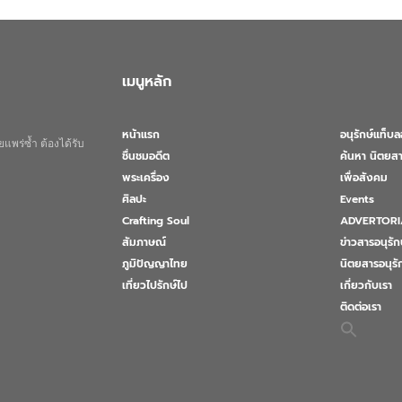
เมนูหลัก
หน้าแรก
อนุรักษ์แท็บ
แพร่ซ้ำ ต้องได้รับ
ชื่นชมอดีต
ค้นหา นิตยสา
พระเครื่อง
เพื่อสังคม
ศิลปะ
Events
Crafting Soul
ADVERTORI
สัมภาษณ์
ข่าวสารอนุรัก
ภูมิปัญญาไทย
นิตยสารอนุร
เที่ยวไปรักษ์ไป
เกี่ยวกับเรา
ติดต่อเรา