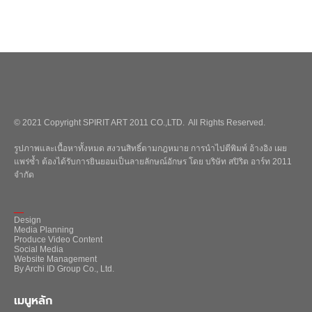
© 2021 Copyright SPIRIT ART 2011 CO.,LTD. All Rights Reserved.
รูปภาพและเนื้อหาทั้งหมด สงวนสิทธิ์ตามกฎหมาย การนำไปตีพิมพ์ อ้างอิง เผย
แพร่ซ้ำ ต้องได้รับการยินยอมเป็นลายลักษณ์อักษร โดย บริษัท สปิริต อาร์ท 2011
จำกัด
_
Design
Media Planning
Produce Video Content
Social Media
Website Management
By Archi ID Group Co., Ltd.
เมนูหลัก