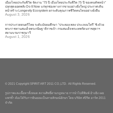
เมืองไทยประกันชีวิต จัดงาน “75 ปี เมืองไทยประกันชีวิต 75 ปี ของคนทัพหน้า”
ปลุกสุดยอดพลัง Do It Now แก่ทุกช่องทางการขายอย่างยิ่งใหญ่ ประกาศเดิน
หน้าสร้าง Longevity Ecosystem ยกระดับคุณภาพชีวิตคนไทยอย่างยั่งยืน
August 3, 2026
การประกวดดนตรีไทย ระดับมัธยมศึกษา “ประลองเพลง ประเลงมโหรี” ชิงถ้วย
พระราชทานสมเด็จพระกนิษฐาธิราชเจ้า กรมสมเด็จพระเทพรัตนราชสุดาฯ
สยามบรมราชกุมารี
August 1, 2026
© 2021 Copyright SPIRIT ART 2011 CO.,LTD. All Rights Reserved.
รูปภาพและเนื้อหาทั้งหมด สงวนสิทธิ์ตามกฎหมาย การนำไปตีพิมพ์ อ้างอิง เผย
แพร่ซ้ำ ต้องได้รับการยินยอมเป็นลายลักษณ์อักษร โดย บริษัท สปิริต อาร์ท 2011
จำกัด