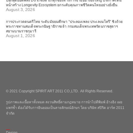
ปลุกสุดยอดพลัง Do It Now แก่ทุกช่องทางการขายอย่างยิ่งใหญ่ ประกาศเดิน
หน้าสร้าง Longevity Ecosystem ยกระดับคุณภาพชีวิตคนไทยอย่างยั่งยืน
August 3, 2026
การประกวดดนตรีไทย ระดับมัธยมศึกษา “ประลองเพลง ประเลงมโหรี” ชิงถ้วย
พระราชทานสมเด็จพระกนิษฐาธิราชเจ้า กรมสมเด็จพระเทพรัตนราชสุดาฯ
สยามบรมราชกุมารี
August 1, 2026
© 2021 Copyright SPIRIT ART 2011 CO.,LTD. All Rights Reserved.
รูปภาพและเนื้อหาทั้งหมด สงวนสิทธิ์ตามกฎหมาย การนำไปตีพิมพ์ อ้างอิง เผย
แพร่ซ้ำ ต้องได้รับการยินยอมเป็นลายลักษณ์อักษร โดย บริษัท สปิริต อาร์ท 2011
จำกัด
_
Design