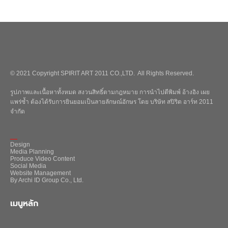
© 2021 Copyright SPIRIT ART 2011 CO.,LTD. All Rights Reserved.
รูปภาพและเนื้อหาทั้งหมด สงวนสิทธิ์ตามกฎหมาย การนำไปตีพิมพ์ อ้างอิง เผย
แพร่ซ้ำ ต้องได้รับการยินยอมเป็นลายลักษณ์อักษร โดย บริษัท สปิริต อาร์ท 2011
จำกัด
_
Design
Media Planning
Produce Video Content
Social Media
Website Management
By Archi ID Group Co., Ltd.
เมนูหลัก