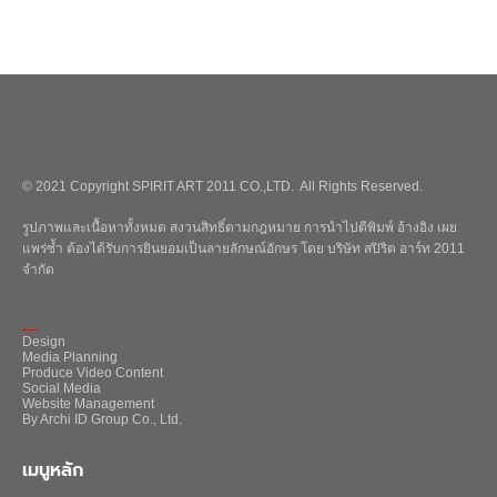
© 2021 Copyright SPIRIT ART 2011 CO.,LTD. All Rights Reserved.
รูปภาพและเนื้อหาทั้งหมด สงวนสิทธิ์ตามกฎหมาย การนำไปตีพิมพ์ อ้างอิง เผย
แพร่ซ้ำ ต้องได้รับการยินยอมเป็นลายลักษณ์อักษร โดย บริษัท สปิริต อาร์ท 2011
จำกัด
_
Design
Media Planning
Produce Video Content
Social Media
Website Management
By Archi ID Group Co., Ltd.
เมนูหลัก