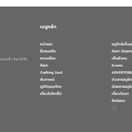
เมนูหลัก
หน้าแรก
อนุรักษ์แท็บ
ชื่นชมอดีต
ค้นหา นิตยสา
พระเครื่อง
เพื่อสังคม
แพร่ซ้ำ ต้องได้รับ
ศิลปะ
Events
Crafting Soul
ADVERTORI
สัมภาษณ์
ข่าวสารอนุรัก
ภูมิปัญญาไทย
นิตยสารอนุร
เที่ยวไปรักษ์ไป
เกี่ยวกับเรา
ติดต่อเรา