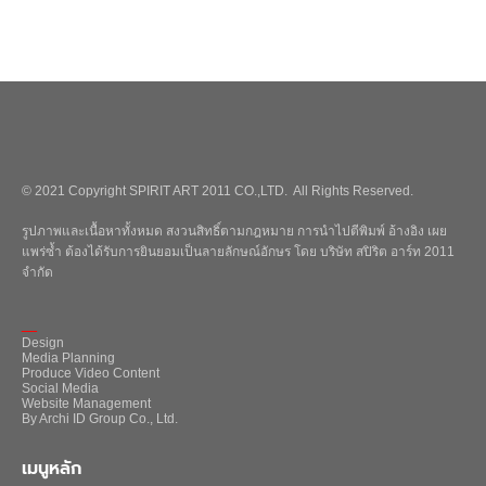
© 2021 Copyright SPIRIT ART 2011 CO.,LTD. All Rights Reserved.
รูปภาพและเนื้อหาทั้งหมด สงวนสิทธิ์ตามกฎหมาย การนำไปตีพิมพ์ อ้างอิง เผย
แพร่ซ้ำ ต้องได้รับการยินยอมเป็นลายลักษณ์อักษร โดย บริษัท สปิริต อาร์ท 2011
จำกัด
_
Design
Media Planning
Produce Video Content
Social Media
Website Management
By Archi ID Group Co., Ltd.
เมนูหลัก