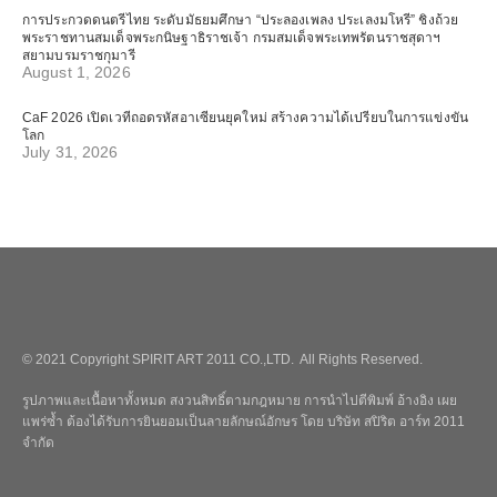
การประกวดดนตรีไทย ระดับมัธยมศึกษา “ประลองเพลง ประเลงมโหรี” ชิงถ้วย
พระราชทานสมเด็จพระกนิษฐาธิราชเจ้า กรมสมเด็จพระเทพรัตนราชสุดาฯ
สยามบรมราชกุมารี
August 1, 2026
CaF 2026 เปิดเวทีถอดรหัสอาเซียนยุคใหม่ สร้างความได้เปรียบในการแข่งขัน
โลก
July 31, 2026
© 2021 Copyright SPIRIT ART 2011 CO.,LTD. All Rights Reserved.
รูปภาพและเนื้อหาทั้งหมด สงวนสิทธิ์ตามกฎหมาย การนำไปตีพิมพ์ อ้างอิง เผย
แพร่ซ้ำ ต้องได้รับการยินยอมเป็นลายลักษณ์อักษร โดย บริษัท สปิริต อาร์ท 2011
จำกัด
_