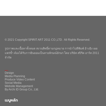
© 2021 Copyright SPIRIT ART 2011 CO.,LTD. All Rights Reserved.
รูปภาพและเนื้อหาทั้งหมด สงวนสิทธิ์ตามกฎหมาย การนำไปตีพิมพ์ อ้างอิง เผย
แพร่ซ้ำ ต้องได้รับการยินยอมเป็นลายลักษณ์อักษร โดย บริษัท สปิริต อาร์ท 2011
จำกัด
_
Design
Media Planning
Produce Video Content
Social Media
Website Management
By Archi ID Group Co., Ltd.
เมนูหลัก