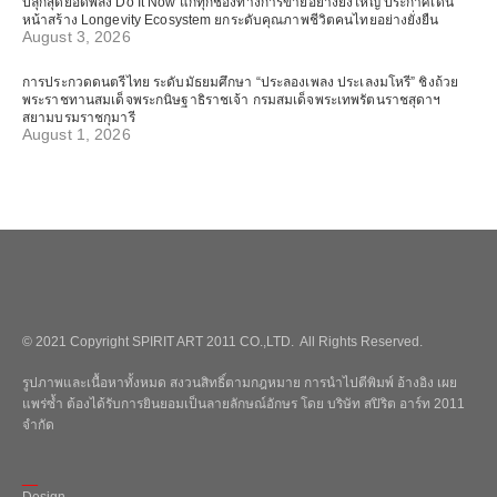
ปลุกสุดยอดพลัง Do It Now แก่ทุกช่องทางการขายอย่างยิ่งใหญ่ ประกาศเดิน
หน้าสร้าง Longevity Ecosystem ยกระดับคุณภาพชีวิตคนไทยอย่างยั่งยืน
August 3, 2026
การประกวดดนตรีไทย ระดับมัธยมศึกษา “ประลองเพลง ประเลงมโหรี” ชิงถ้วย
พระราชทานสมเด็จพระกนิษฐาธิราชเจ้า กรมสมเด็จพระเทพรัตนราชสุดาฯ
สยามบรมราชกุมารี
August 1, 2026
© 2021 Copyright SPIRIT ART 2011 CO.,LTD. All Rights Reserved.
รูปภาพและเนื้อหาทั้งหมด สงวนสิทธิ์ตามกฎหมาย การนำไปตีพิมพ์ อ้างอิง เผย
แพร่ซ้ำ ต้องได้รับการยินยอมเป็นลายลักษณ์อักษร โดย บริษัท สปิริต อาร์ท 2011
จำกัด
_