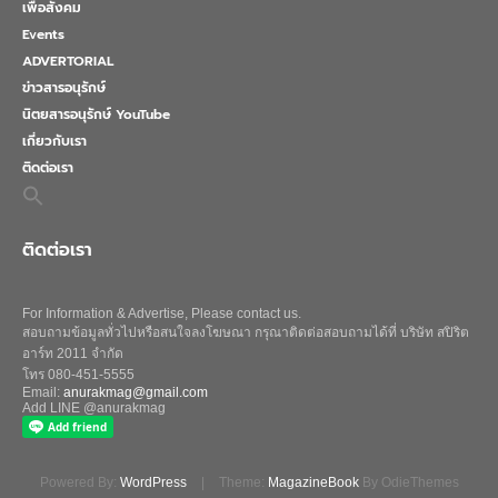
เพื่อสังคม
Events
ADVERTORIAL
ข่าวสารอนุรักษ์
นิตยสารอนุรักษ์ YouTube
เกี่ยวกับเรา
ติดต่อเรา
Search
for:
Search Button
ติดต่อเรา
For Information & Advertise, Please contact us.
สอบถามข้อมูลทั่วไปหรือสนใจลงโฆษณา กรุณาติดต่อสอบถามได้ที่ บริษัท สปิริต
อาร์ท 2011 จำกัด
โทร 080-451-5555
Email:
anurakmag@gmail.com
Add LINE @anurakmag
Powered By:
WordPress
|
Theme:
MagazineBook
By OdieThemes