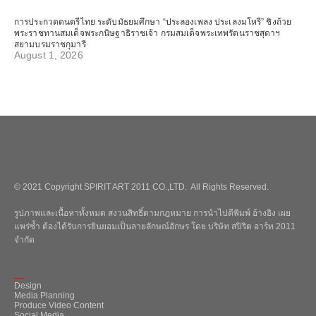
การประกวดดนตรีไทย ระดับมัธยมศึกษา “ประลองเพลง ประเลงมโหรี” ชิงถ้วย
พระราชทานสมเด็จพระกนิษฐาธิราชเจ้า กรมสมเด็จพระเทพรัตนราชสุดาฯ
สยามบรมราชกุมารี
August 1, 2026
© 2021 Copyright SPIRIT ART 2011 CO.,LTD. All Rights Reserved.
รูปภาพและเนื้อหาทั้งหมด สงวนสิทธิ์ตามกฎหมาย การนำไปตีพิมพ์ อ้างอิง เผย
แพร่ซ้ำ ต้องได้รับการยินยอมเป็นลายลักษณ์อักษร โดย บริษัท สปิริต อาร์ท 2011
จำกัด
_
Design
Media Planning
Produce Video Content
Social Media