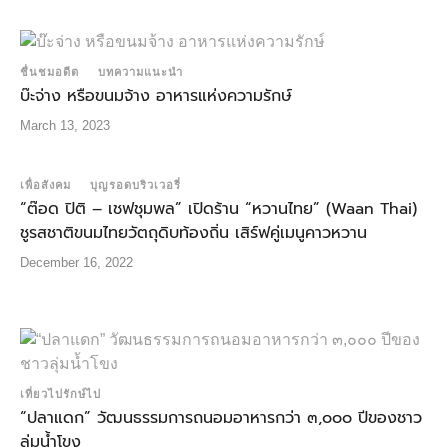
ชื่นชมอดีต
บทความแนะนำ
บ๊ะจ่าง หรือขนมจ้าง อาหารแห่งความรักษ์
March 13, 2023
เพื่อสังคม
บุญรอดบริวเวอรี่
“ต๊อด ปิติ – เชฟชุมพล” เปิดร้าน “หวานไทย” (Waan Thai)
ชูรสชาติขนมไทยวัตถุดิบท้องถิ่น เสิร์ฟคู่เมนูคาวหวาน
December 16, 2022
เที่ยวไปรักษ์ไป
“ปลาแดก” วัฒนธรรมการถนอมอาหารกว่า ๓,๐๐๐ ปีของชาว
ลุ่มน้ำโขง