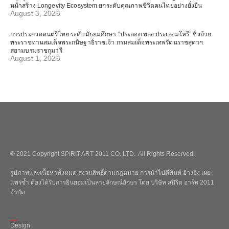
หน้าสร้าง Longevity Ecosystem ยกระดับคุณภาพชีวิตคนไทยอย่างยั่งยืน
August 3, 2026
การประกวดดนตรีไทย ระดับมัธยมศึกษา “ประลองเพลง ประเลงมโหรี” ชิงถ้วย
พระราชทานสมเด็จพระกนิษฐาธิราชเจ้า กรมสมเด็จพระเทพรัตนราชสุดาฯ
สยามบรมราชกุมารี
August 1, 2026
© 2021 Copyright SPIRIT ART 2011 CO.,LTD. All Rights Reserved.
รูปภาพและเนื้อหาทั้งหมด สงวนสิทธิ์ตามกฎหมาย การนำไปตีพิมพ์ อ้างอิง เผย
แพร่ซ้ำ ต้องได้รับการยินยอมเป็นลายลักษณ์อักษร โดย บริษัท สปิริต อาร์ท 2011
จำกัด
_
Design