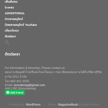
เพื่อสังคม
Events
ADVERTORIAL
ข่าวสารอนุรักษ์
นิตยสารอนุรักษ์ YouTube
เกี่ยวกับเรา
ติดต่อเรา
Search
for:
Search Button
ติดต่อเรา
For Information & Advertise, Please contact us.
สอบถามข้อมูลทั่วไปหรือสนใจลงโฆษณา กรุณาติดต่อสอบถามได้ที่ บริษัท สปิริต
อาร์ท 2011 จำกัด
โทร 080-451-5555
Email:
anurakmag@gmail.com
Add LINE @anurakmag
Powered By:
WordPress
|
Theme:
MagazineBook
By OdieThemes