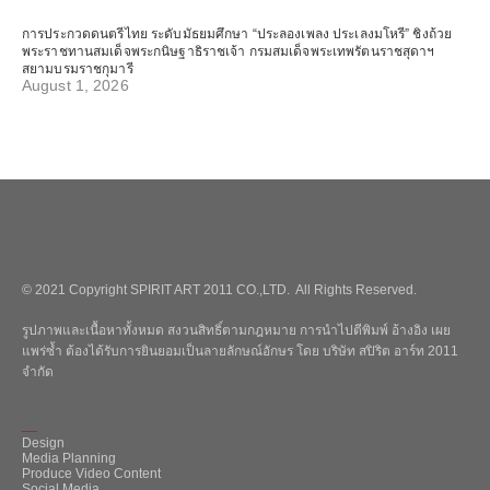
การประกวดดนตรีไทย ระดับมัธยมศึกษา “ประลองเพลง ประเลงมโหรี” ชิงถ้วย
พระราชทานสมเด็จพระกนิษฐาธิราชเจ้า กรมสมเด็จพระเทพรัตนราชสุดาฯ
สยามบรมราชกุมารี
August 1, 2026
© 2021 Copyright SPIRIT ART 2011 CO.,LTD. All Rights Reserved.
รูปภาพและเนื้อหาทั้งหมด สงวนสิทธิ์ตามกฎหมาย การนำไปตีพิมพ์ อ้างอิง เผย
แพร่ซ้ำ ต้องได้รับการยินยอมเป็นลายลักษณ์อักษร โดย บริษัท สปิริต อาร์ท 2011
จำกัด
_
Design
Media Planning
Produce Video Content
Social Media