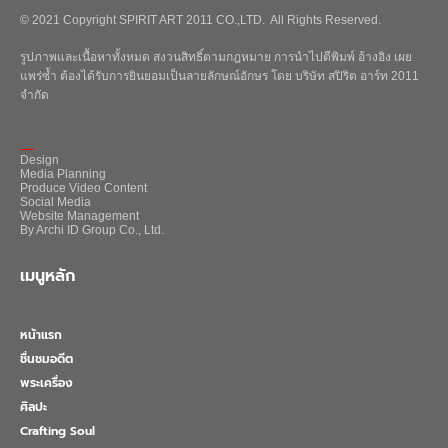
© 2021 Copyright SPIRIT ART 2011 CO.,LTD. All Rights Reserved.
รูปภาพและเนื้อหาทั้งหมด สงวนสิทธิ์ตามกฎหมาย การนำไปตีพิมพ์ อ้างอิง เผย
แพร่ซ้ำ ต้องได้รับการยินยอมเป็นลายลักษณ์อักษร โดย บริษัท สปิริต อาร์ท 2011
จำกัด
_
Design
Media Planning
Produce Video Content
Social Media
Website Management
By Archi ID Group Co., Ltd.
เมนูหลัก
หน้าแรก
ชื่นชมอดีต
พระเครื่อง
ศิลปะ
Crafting Soul