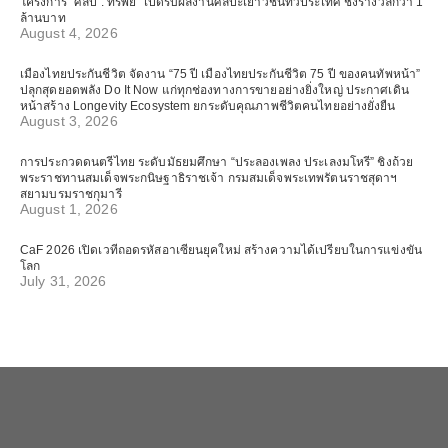
โครงการ “ศิลป์ : ทรัพย์” เปิดรับผลงานศิลปะเยาวชนทั่วประเทศ ชิงรางวัลกว่า 1
ล้านบาท
August 4, 2026
เมืองไทยประกันชีวิต จัดงาน “75 ปี เมืองไทยประกันชีวิต 75 ปี ของคนทัพหน้า”
ปลุกสุดยอดพลัง Do It Now แก่ทุกช่องทางการขายอย่างยิ่งใหญ่ ประกาศเดิน
หน้าสร้าง Longevity Ecosystem ยกระดับคุณภาพชีวิตคนไทยอย่างยั่งยืน
August 3, 2026
การประกวดดนตรีไทย ระดับมัธยมศึกษา “ประลองเพลง ประเลงมโหรี” ชิงถ้วย
พระราชทานสมเด็จพระกนิษฐาธิราชเจ้า กรมสมเด็จพระเทพรัตนราชสุดาฯ
สยามบรมราชกุมารี
August 1, 2026
CaF 2026 เปิดเวทีถอดรหัสอาเซียนยุคใหม่ สร้างความได้เปรียบในการแข่งขัน
โลก
July 31, 2026