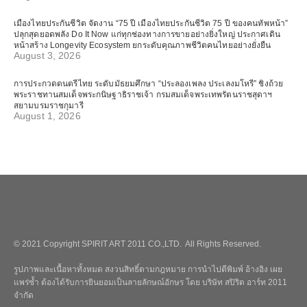
เมืองไทยประกันชีวิต จัดงาน “75 ปี เมืองไทยประกันชีวิต 75 ปี ของคนทัพหน้า”
ปลุกสุดยอดพลัง Do It Now แก่ทุกช่องทางการขายอย่างยิ่งใหญ่ ประกาศเดิน
หน้าสร้าง Longevity Ecosystem ยกระดับคุณภาพชีวิตคนไทยอย่างยั่งยืน
August 3, 2026
การประกวดดนตรีไทย ระดับมัธยมศึกษา “ประลองเพลง ประเลงมโหรี” ชิงถ้วย
พระราชทานสมเด็จพระกนิษฐาธิราชเจ้า กรมสมเด็จพระเทพรัตนราชสุดาฯ
สยามบรมราชกุมารี
August 1, 2026
© 2021 Copyright SPIRIT ART 2011 CO.,LTD. All Rights Reserved.
รูปภาพและเนื้อหาทั้งหมด สงวนสิทธิ์ตามกฎหมาย การนำไปตีพิมพ์ อ้างอิง เผย
แพร่ซ้ำ ต้องได้รับการยินยอมเป็นลายลักษณ์อักษร โดย บริษัท สปิริต อาร์ท 2011
จำกัด