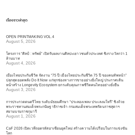
เรื่องราวล่าสุด
OPEN PRINTMAKING VOL.4
August 5, 2026
โครงการ “ศิลป์ : ทรัพย์” เปิดรับผลงานศิลปะเยาวชนทั่วประเทศ ชิงรางวัลกว่า 1
ล้านบาท
August 4, 2026
เมืองไทยประกันชีวิต จัดงาน “75 ปี เมืองไทยประกันชีวิต 75 ปี ของคนทัพหน้า”
ปลุกสุดยอดพลัง Do It Now แก่ทุกช่องทางการขายอย่างยิ่งใหญ่ ประกาศเดิน
หน้าสร้าง Longevity Ecosystem ยกระดับคุณภาพชีวิตคนไทยอย่างยั่งยืน
August 3, 2026
การประกวดดนตรีไทย ระดับมัธยมศึกษา “ประลองเพลง ประเลงมโหรี” ชิงถ้วย
พระราชทานสมเด็จพระกนิษฐาธิราชเจ้า กรมสมเด็จพระเทพรัตนราชสุดาฯ
สยามบรมราชกุมารี
August 1, 2026
CaF 2026 เปิดเวทีถอดรหัสอาเซียนยุคใหม่ สร้างความได้เปรียบในการแข่งขัน
โลก