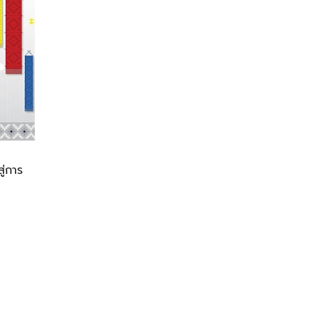
ู่การ