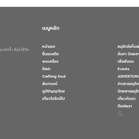
เมนูหลัก
หน้าแรก
อนุรักษ์แท็บ
แพร่ซ้ำ ต้องได้รับ
ชื่นชมอดีต
ค้นหา นิตยสา
พระเครื่อง
เพื่อสังคม
ศิลปะ
Events
Crafting Soul
ADVERTORI
สัมภาษณ์
ข่าวสารอนุรัก
ภูมิปัญญาไทย
นิตยสารอนุร
เที่ยวไปรักษ์ไป
เกี่ยวกับเรา
ติดต่อเรา