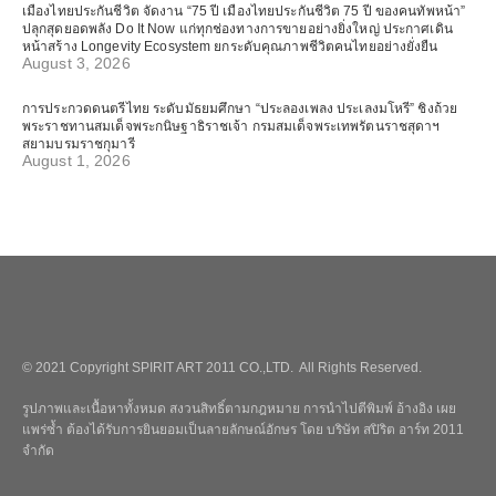
เมืองไทยประกันชีวิต จัดงาน “75 ปี เมืองไทยประกันชีวิต 75 ปี ของคนทัพหน้า”
ปลุกสุดยอดพลัง Do It Now แก่ทุกช่องทางการขายอย่างยิ่งใหญ่ ประกาศเดิน
หน้าสร้าง Longevity Ecosystem ยกระดับคุณภาพชีวิตคนไทยอย่างยั่งยืน
August 3, 2026
การประกวดดนตรีไทย ระดับมัธยมศึกษา “ประลองเพลง ประเลงมโหรี” ชิงถ้วย
พระราชทานสมเด็จพระกนิษฐาธิราชเจ้า กรมสมเด็จพระเทพรัตนราชสุดาฯ
สยามบรมราชกุมารี
August 1, 2026
© 2021 Copyright SPIRIT ART 2011 CO.,LTD. All Rights Reserved.
รูปภาพและเนื้อหาทั้งหมด สงวนสิทธิ์ตามกฎหมาย การนำไปตีพิมพ์ อ้างอิง เผย
แพร่ซ้ำ ต้องได้รับการยินยอมเป็นลายลักษณ์อักษร โดย บริษัท สปิริต อาร์ท 2011
จำกัด