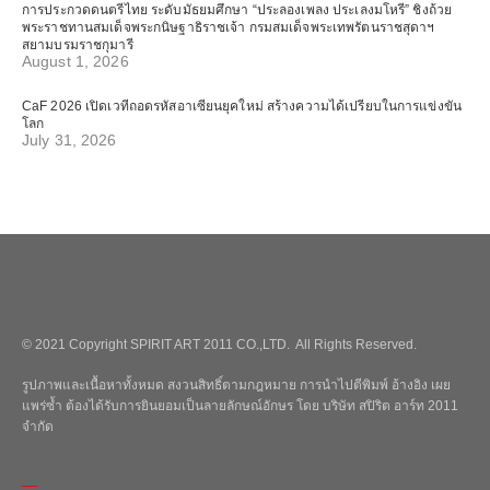
การประกวดดนตรีไทย ระดับมัธยมศึกษา “ประลองเพลง ประเลงมโหรี” ชิงถ้วย
พระราชทานสมเด็จพระกนิษฐาธิราชเจ้า กรมสมเด็จพระเทพรัตนราชสุดาฯ
สยามบรมราชกุมารี
August 1, 2026
CaF 2026 เปิดเวทีถอดรหัสอาเซียนยุคใหม่ สร้างความได้เปรียบในการแข่งขัน
โลก
July 31, 2026
© 2021 Copyright SPIRIT ART 2011 CO.,LTD. All Rights Reserved.
รูปภาพและเนื้อหาทั้งหมด สงวนสิทธิ์ตามกฎหมาย การนำไปตีพิมพ์ อ้างอิง เผย
แพร่ซ้ำ ต้องได้รับการยินยอมเป็นลายลักษณ์อักษร โดย บริษัท สปิริต อาร์ท 2011
จำกัด
_