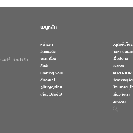
เมนูหลัก
หน้าแรก
อนุรักษ์แท็บ
ชื่นชมอดีต
ค้นหา นิตยสา
พระเครื่อง
เพื่อสังคม
แพร่ซ้ำ ต้องได้รับ
ศิลปะ
Events
Crafting Soul
ADVERTORI
สัมภาษณ์
ข่าวสารอนุรัก
ภูมิปัญญาไทย
นิตยสารอนุร
เที่ยวไปรักษ์ไป
เกี่ยวกับเรา
ติดต่อเรา