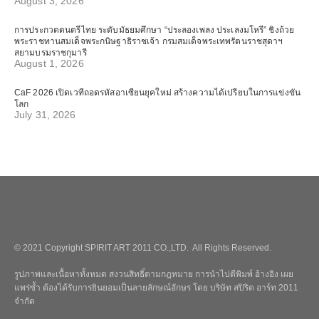
August 3, 2026
การประกวดดนตรีไทย ระดับมัธยมศึกษา “ประลองเพลง ประเลงมโหรี” ชิงถ้วย
พระราชทานสมเด็จพระกนิษฐาธิราชเจ้า กรมสมเด็จพระเทพรัตนราชสุดาฯ
สยามบรมราชกุมารี
August 1, 2026
CaF 2026 เปิดเวทีถอดรหัสอาเซียนยุคใหม่ สร้างความได้เปรียบในการแข่งขัน
โลก
July 31, 2026
© 2021 Copyright SPIRIT ART 2011 CO.,LTD. All Rights Reserved.
รูปภาพและเนื้อหาทั้งหมด สงวนสิทธิ์ตามกฎหมาย การนำไปตีพิมพ์ อ้างอิง เผย
แพร่ซ้ำ ต้องได้รับการยินยอมเป็นลายลักษณ์อักษร โดย บริษัท สปิริต อาร์ท 2011
จำกัด