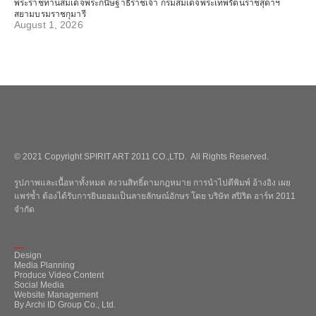
พระราชทานสมเด็จพระกนิษฐาธิราชเจ้า กรมสมเด็จพระเทพรัตนราชสุดาฯ
สยามบรมราชกุมารี
August 1, 2026
© 2021 Copyright SPIRIT ART 2011 CO.,LTD. All Rights Reserved.
รูปภาพและเนื้อหาทั้งหมด สงวนสิทธิ์ตามกฎหมาย การนำไปตีพิมพ์ อ้างอิง เผย
แพร่ซ้ำ ต้องได้รับการยินยอมเป็นลายลักษณ์อักษร โดย บริษัท สปิริต อาร์ท 2011
จำกัด
_
Design
Media Planning
Produce Video Content
Social Media
Website Management
By Archi ID Group Co., Ltd.