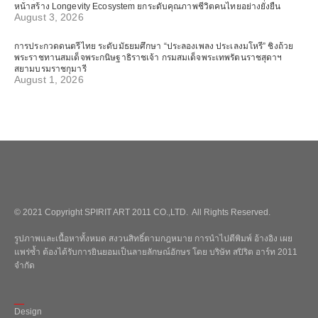
หน้าสร้าง Longevity Ecosystem ยกระดับคุณภาพชีวิตคนไทยอย่างยั่งยืน
August 3, 2026
การประกวดดนตรีไทย ระดับมัธยมศึกษา “ประลองเพลง ประเลงมโหรี” ชิงถ้วย
พระราชทานสมเด็จพระกนิษฐาธิราชเจ้า กรมสมเด็จพระเทพรัตนราชสุดาฯ
สยามบรมราชกุมารี
August 1, 2026
© 2021 Copyright SPIRIT ART 2011 CO.,LTD. All Rights Reserved.
รูปภาพและเนื้อหาทั้งหมด สงวนสิทธิ์ตามกฎหมาย การนำไปตีพิมพ์ อ้างอิง เผย
แพร่ซ้ำ ต้องได้รับการยินยอมเป็นลายลักษณ์อักษร โดย บริษัท สปิริต อาร์ท 2011
จำกัด
_
Design