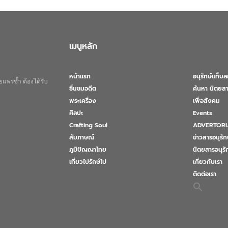
เมนูหลัก
หน้าแรก
อนุรักษ์แท็บ
แพร่ซ้ำ ต้องได้รับ
ชื่นชมอดีต
ค้นหา นิตยสา
พระเครื่อง
เพื่อสังคม
ศิลปะ
Events
Crafting Soul
ADVERTORI
สัมภาษณ์
ข่าวสารอนุรัก
ภูมิปัญญาไทย
นิตยสารอนุร
เที่ยวไปรักษ์ไป
เกี่ยวกับเรา
ติดต่อเรา