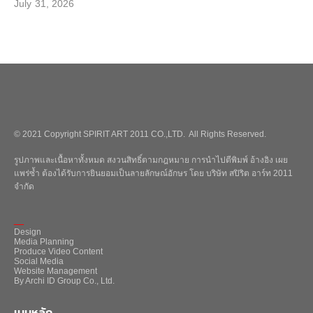
July 31, 2026
© 2021 Copyright SPIRIT ART 2011 CO.,LTD. All Rights Reserved.
รูปภาพและเนื้อหาทั้งหมด สงวนสิทธิ์ตามกฎหมาย การนำไปตีพิมพ์ อ้างอิง เผย
แพร่ซ้ำ ต้องได้รับการยินยอมเป็นลายลักษณ์อักษร โดย บริษัท สปิริต อาร์ท 2011
จำกัด
_
Design
Media Planning
Produce Video Content
Social Media
Website Management
By Archi ID Group Co., Ltd.