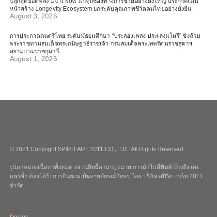
ปลุกสุดยอดพลัง Do It Now แก่ทุกช่องทางการขายอย่างยิ่งใหญ่ ประกาศเดิน
หน้าสร้าง Longevity Ecosystem ยกระดับคุณภาพชีวิตคนไทยอย่างยั่งยืน
August 3, 2026
การประกวดดนตรีไทย ระดับมัธยมศึกษา “ประลองเพลง ประเลงมโหรี” ชิงถ้วย
พระราชทานสมเด็จพระกนิษฐาธิราชเจ้า กรมสมเด็จพระเทพรัตนราชสุดาฯ
สยามบรมราชกุมารี
August 1, 2026
© 2021 Copyright SPIRIT ART 2011 CO.,LTD. All Rights Reserved.
รูปภาพและเนื้อหาทั้งหมด สงวนสิทธิ์ตามกฎหมาย การนำไปตีพิมพ์ อ้างอิง เผย
แพร่ซ้ำ ต้องได้รับการยินยอมเป็นลายลักษณ์อักษร โดย บริษัท สปิริต อาร์ท 2011
จำกัด
_