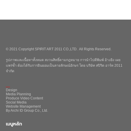
© 2021 Copyright SPIRIT ART 2011 CO.,LTD. All Rights Reserved.
รูปภาพและเนื้อหาทั้งหมด สงวนสิทธิ์ตามกฎหมาย การนำไปตีพิมพ์ อ้างอิง เผย
แพร่ซ้ำ ต้องได้รับการยินยอมเป็นลายลักษณ์อักษร โดย บริษัท สปิริต อาร์ท 2011
จำกัด
_
Design
Media Planning
Produce Video Content
Social Media
Website Management
By Archi ID Group Co., Ltd.
เมนูหลัก