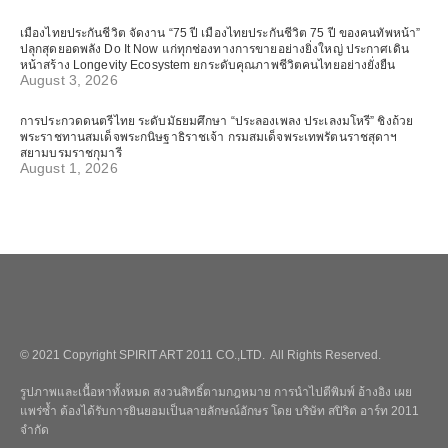
เมืองไทยประกันชีวิต จัดงาน “75 ปี เมืองไทยประกันชีวิต 75 ปี ของคนทัพหน้า”
ปลุกสุดยอดพลัง Do It Now แก่ทุกช่องทางการขายอย่างยิ่งใหญ่ ประกาศเดิน
หน้าสร้าง Longevity Ecosystem ยกระดับคุณภาพชีวิตคนไทยอย่างยั่งยืน
August 3, 2026
การประกวดดนตรีไทย ระดับมัธยมศึกษา “ประลองเพลง ประเลงมโหรี” ชิงถ้วย
พระราชทานสมเด็จพระกนิษฐาธิราชเจ้า กรมสมเด็จพระเทพรัตนราชสุดาฯ
สยามบรมราชกุมารี
August 1, 2026
© 2021 Copyright SPIRIT ART 2011 CO.,LTD. All Rights Reserved.
รูปภาพและเนื้อหาทั้งหมด สงวนสิทธิ์ตามกฎหมาย การนำไปตีพิมพ์ อ้างอิง เผย
แพร่ซ้ำ ต้องได้รับการยินยอมเป็นลายลักษณ์อักษร โดย บริษัท สปิริต อาร์ท 2011
จำกัด