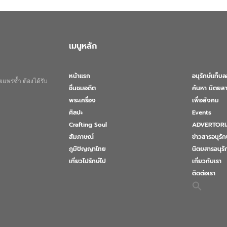
เมนูหลัก
หน้าแรก
อนุรักษ์แท็บ
แพร่ซ้ำ ต้องได้รับ
ชื่นชมอดีต
ค้นหา นิตยสา
พระเครื่อง
เพื่อสังคม
ศิลปะ
Events
Crafting Soul
ADVERTORI
สัมภาษณ์
ข่าวสารอนุรัก
ภูมิปัญญาไทย
นิตยสารอนุร
เที่ยวไปรักษ์ไป
เกี่ยวกับเรา
ติดต่อเรา